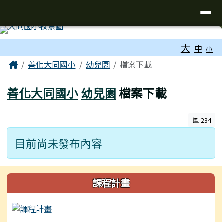
臺南市善化區大同國小
導覽列
跳至主內容區
工具列
大
中
小
頁尾區域
主內容區域
Home
善化大同國小
幼兒園
檔案下載
善化大同國小
幼兒園
檔案下載
234
目前尚未發布內容
左邊區域內容
課程計畫