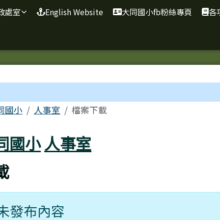
政處室
English Website
大同國小fb粉絲專頁
各
區域
同國小
人事室
檔案下載
同國小
人事室
載
未發布內容