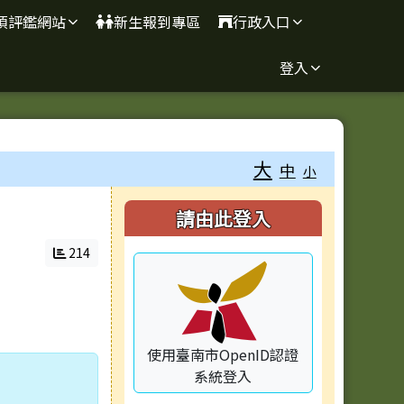
項評鑑網站
新生報到專區
行政入口
登入
大
中
小
右邊區域內容
請由此登入
214
使用臺南市OpenID認證
系統登入