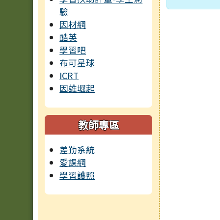
驗
因材網
酷英
學習吧
布可星球
ICRT
因雄堀起
教師專區
差勤系統
愛課網
學習護照