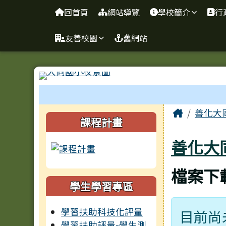
臺南市善化區大同國小
導覽列
跳至主內容區
回首頁
網站導覽
學校簡介
行
友善校園
舊網站
工具列
頁尾區域
主內容
Home
善化大
左邊區域內容
課程計畫
善化大
檔案下
學生學習專區
學習扶助科技化評量
目前尚
學習扶助評量-學生測