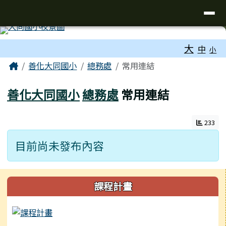
臺南市善化區大同國小
導覽列
跳至主內容區
工具列
大
中
小
頁尾區域
主內容區域
Home
善化大同國小
總務處
常用連結
善化大同國小
總務處
常用連結
233
目前尚未發布內容
左邊區域內容
課程計畫