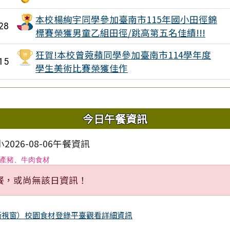
本校楊絢宇同學參加臺南市115年國小田徑錦
28
標賽榮獲男童乙組田徑/跳高第五名佳績!!!
狂賀!本校曾菀蘋同學參加臺南市114學年度
15
學生美術比賽榮獲佳作
域內容
今日午餐資訊
026-08-06午餐資訊
產豬、牛肉食材
餐，或尚無該日資訊！
新視窗）校園食材登錄平臺觀看詳細資訊