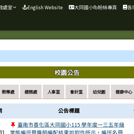
政處室
English Website
大同國小fb粉絲專頁
各
域內容
校園公告
教導處
總務處
人事室
會計室
幼兒園
健康中心
期
公告標題
臺南市善化區大同國小115 學年度一三五年級
常態編班暨導師編配結果如附件所示，編班名冊
31