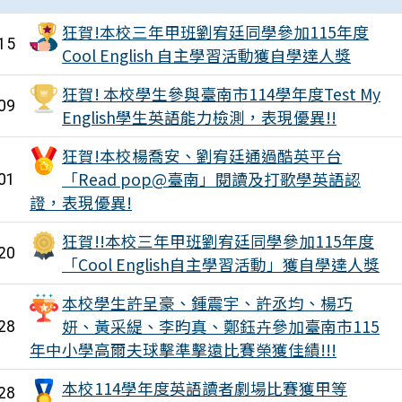
狂賀!本校三年甲班劉宥廷同學參加115年度
15
Cool English 自主學習活動獲自學達人獎
狂賀! 本校學生參與臺南市114學年度Test My
09
English學生英語能力檢測，表現優異!!
狂賀!本校楊喬安、劉宥廷通過酷英平台
「Read pop@臺南」閱讀及打歌學英語認
01
證，表現優異!
狂賀!!本校三年甲班劉宥廷同學參加115年度
20
「Cool English自主學習活動」獲自學達人獎
本校學生許呈豪、鍾震宇、許丞均、楊巧
妍、黃采緹、李昀真、鄭鈺卉參加臺南市115
28
年中小學高爾夫球擊準擊遠比賽榮獲佳績!!!
本校114學年度英語讀者劇場比賽獲甲等
28