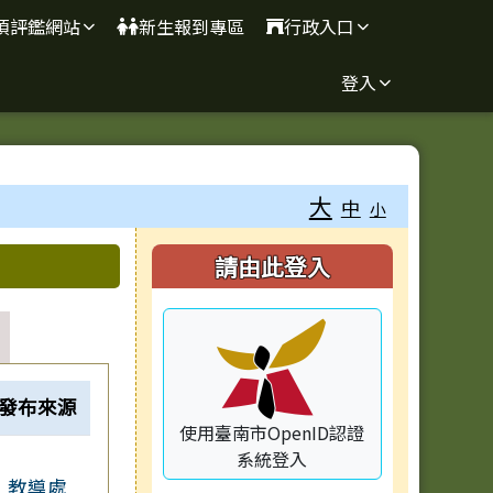
項評鑑網站
新生報到專區
行政入口
登入
大
中
小
右邊區域內容
請由此登入
發布來源
使用臺南市OpenID認證
系統登入
教導處