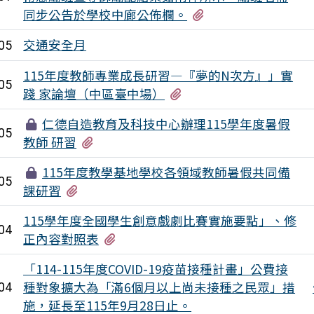
有3個附檔
同步公告於學校中廊公佈欄。
交通安全月
05
115年度教師專業成長研習—『夢的N次方』」實
05
有2個附檔
踐 家論壇（中區臺中場）
仁德自造教育及科技中心辦理115學年度暑假
05
有1個附檔
教師 研習
115年度教學基地學校各領域教師暑假共同備
05
有3個附檔
課研習
115學年度全國學生創意戲劇比賽實施要點」、修
04
有2個附檔
正內容對照表
「114-115年度COVID-19疫苗接種計畫」公費接
種對象擴大為「滿6個月以上尚未接種之民眾」措
04
施，延長至115年9月28日止。