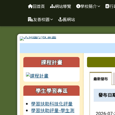
臺南市善化區大同國小
導覽列
跳至主內容區
回首頁
網站導覽
學校簡介
行
友善校園
舊網站
工具列
頁尾區域
左邊區域內容
上中區
課程計畫
最新發布
學生學習專區
新聞列表
發布日
學習扶助科技化評量
學習扶助評量-學生測
2026-07-