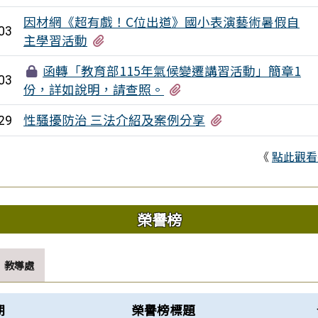
因材網《超有戲！C位出道》國小表演藝術暑假自
03
有1個附檔
主學習活動
函轉「教育部115年氣候變遷講習活動」簡章1
03
有2個附檔
份，詳如說明，請查照。
有1個附檔
性騷擾防治 三法介紹及案例分享
29
《
點此觀看
榮譽榜
教導處
表
期
榮譽榜標題