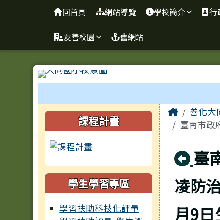
臺南市善化區大同國小
導覽列
跳至主內容區
回首頁
網站導覽
學校簡介
行
友善校園
舊網站
工具列
頁尾區域
主內容
Home
善化大
左邊區域內容
課程計畫
臺南市政
回
臺
凌防治
學生學習專區
學習扶助科技化評量
月9