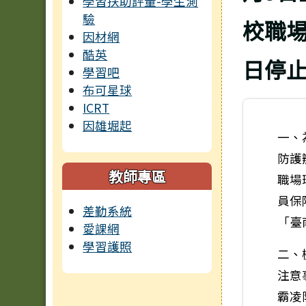
學習扶助評量-學生測
驗
校職
因材網
酷英
日停
學習吧
布可星球
ICRT
因雄堀起
一、
防護
教師專區
職場
員保
差勤系統
「臺
愛課網
學習護照
二、
注意
霸凌