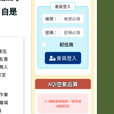
會員登入
」自是
帳號：
密碼：
記住我
衛生
會員登入
友善
務人
訂定
AQI空氣品質
作業
⚠️ 網路連線錯誤，請檢查
職場
網路狀態
1