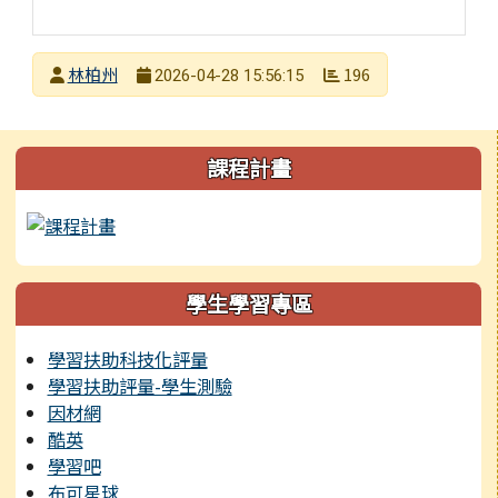
發布者
林柏州
196
2026-04-28 15:56:15
發布日期
瀏覽次數
左邊區域內容
課程計畫
學生學習專區
學習扶助科技化評量
學習扶助評量-學生測驗
因材網
酷英
學習吧
布可星球