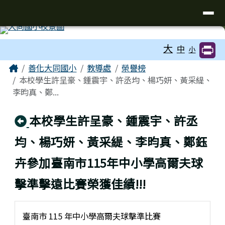
臺南市善化區大同國小
導覽列
跳至主內容區
工具列
大
中
小
頁尾區域
主內容區域
Home
善化大同國小
教導處
榮譽榜
本校學生許呈豪、鍾震宇、許丞均、楊巧妍、黃采緹、
李昀真、鄭...
回上頁
本校學生許呈豪、鍾震宇、許丞
均、楊巧妍、黃采緹、李昀真、鄭鈺
卉參加臺南市115年中小學高爾夫球
擊準擊遠比賽榮獲佳績!!!
臺南市 115 年中小學高爾夫球擊準比賽