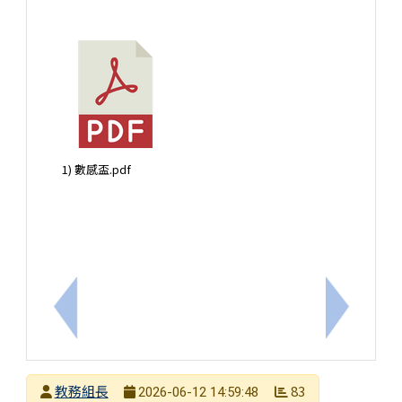
1) 數感盃.pdf
上一筆：【藥懂再用!畫出ㄅ級分】115年度用藥安全
下一筆：
發布者
教務組長
83
2026-06-12 14:59:48