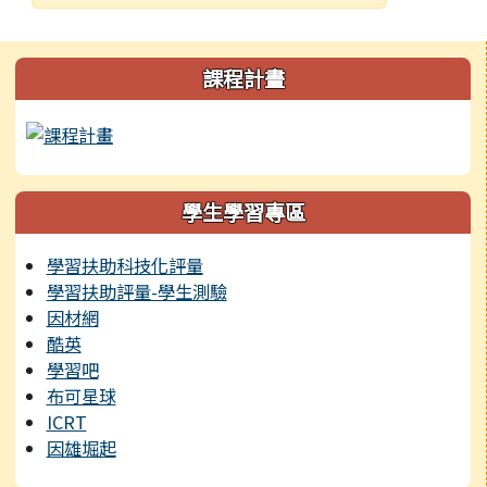
發布日期
瀏覽次數
左邊區域內容
課程計畫
學生學習專區
學習扶助科技化評量
學習扶助評量-學生測驗
因材網
酷英
學習吧
布可星球
ICRT
因雄堀起