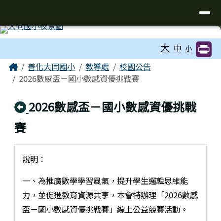
臺南市善化區大同國小
導覽列
跳至主內容區
工具列
大
中
小
頁尾區域
主內容區域
Home
善化大同國小
教導處
校園公告
2026數感盃－國小數感資優挑戰賽
回上頁
2026數感盃－國小數感資優挑戰
賽
說明：
一、為推廣數學學習風氣，提升學生邏輯思維能
力，並促進教育資源共享，本會特辦理「2026數感
盃－國小數感資優挑戰賽」線上公益競賽活動。